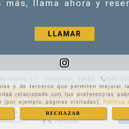
 más, llama ahora y reser
LLAMAR
lvo Sotelo 17 -
Santander,
39002
942 03
pias y de terceros que permiten mejorar la
idad relacionada con tus preferencias sobr
Aviso legal
Cookies
Política de pri
n (por ejemplo, páginas visitadas).
Política
RECHAZAR