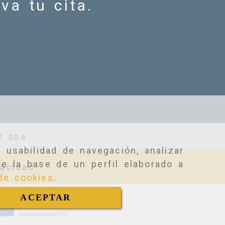
va tu cita.
7 404
 usabilidad de navegación, analizar
e la base de un perfil elaborado a
vacidad
 de cookies
.
ACEPTAR