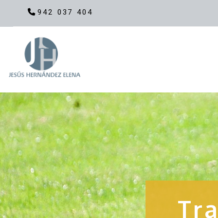
942 037 404
Tr