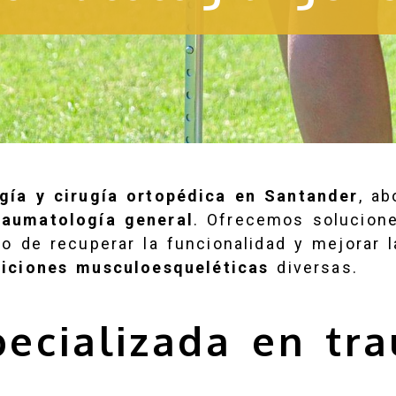
gía y cirugía ortopédica
en Santander
, a
raumatología general
. Ofrecemos solucion
vo de recuperar la funcionalidad y mejorar l
diciones musculoesqueléticas
diversas.
pecializada en tr